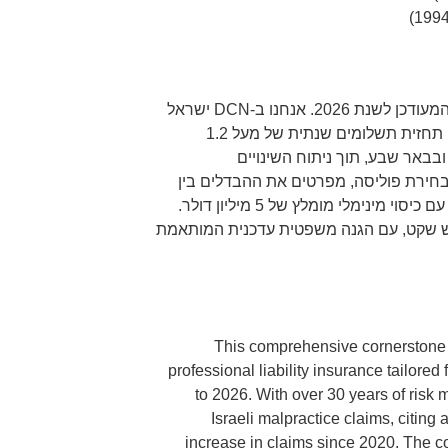
מאמר זה הוא מדריך "אבן פינה" מקיף לאחריות מקצועית לרופאים, המעודכן לשנת 2026. אנחנו ב-DCN ישראל
מזהים מגמה מדאיגה של עלייה תלולה בהיקף התביעות ובעלותן, עם תחזית תשלומים שנתית של מעל 1.2
בבאר שבע, תוך ניתוח השינויים
לבחירת פוליסה, מפרטים את ההבדלים בין
סוגי הכיסויים, ומציגים מודל ייחודי המשלב ניהול סיכונים פרואקטיבי עם כיסוי מינימלי מומלץ של 5 מיליון דולר.
ש שקט, עם הגנה משפטית עדכנית המותאמת
This comprehensive cornerstone a
professional liability insurance tailore
to 2026. With over 30 years of risk
Israeli malpractice claims, citin
increase in claims since 2020. The c