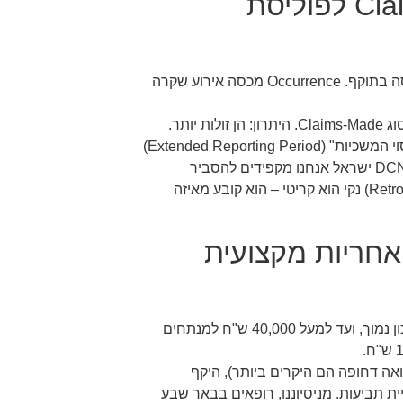
מה ההבדל בין פוליסת Claims-Made לפוליסת
תשובה ישירה: Claims-Made מכסה תביעה שהוגשה בזמן שהפוליסה בתוקף. Occurrence מכסה אירוע שקרה
זו אולי הנקודה הטכנית החשובה ביותר. רוב הפוליסות בישראל הן מסוג Claims-Made. היתרון: הן זולות יותר.
החסרון: כשאתם פורשים או עוברים חברה, אתם חייבים לרכוש "כיסוי המשכיות" (Extended Reporting Period)
כדי להיות מוגנים מתביעות עתידיות על טיפולים שעשיתם בעבר. ב-DCN ישראל אנחנו מקפידים להסביר
ללקוחותינו את המשמעות: תאריך תחולה רטרואקטיבי (Retroactive Date) נקי הוא קריטי – הוא קובע מאיזה
אחריות מקצועית
תשובה ישירה: המחיר נע בין 4,000 ש"ח לשנה לרופא משפחה בסיכון נמוך, ועד למעל 40,000 ש"ח למנתחים
ואה דחופה הם היקרים ביותר), היקף
ת תביעות. מניסיוננו, רופאים בבאר שבע