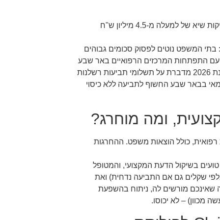
תשובה ישירה: עלייה של 40% במספר התביעות מאז 2020 לצד פסיקות שיא של למעלה מ-4.5 מיליון ש"ח
 עקבית: בתי המשפט נוטים לפסוק סכומים גבוהים
 עם התפתחות המרכזים הרפואיים באר שבע
והסביבה, גם רמת הסיכון המשפטי עולה. תחזית רשות שוק ההון לשנת 2026 מדברת על תשלומי תביעות רשלנות
ש"ח בשנה. רופא עצמאי בבאר שבע החשוף לתביעה ללא כיסוי
צועית, ומה מוחרג?
ת רפואית, כולל הוצאות משפט. ההחרגות
ועים בשיקול הדעת המקצועי, והמטופל
אלפי שקלים גם אם התביעה נדחית) ואת
ה שאינכם מורשים לה, ניתוח בהשפעת
 מכוון) – לא יכוסו.