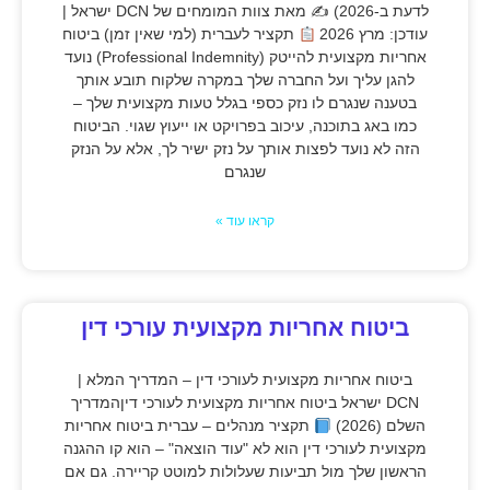
לדעת ב-2026) ✍
מאת צוות המומחים של DCN ישראל |
עודכן: מרץ 2026
תקציר לעברית (למי שאין זמן) ביטוח
אחריות מקצועית להייטק (Professional Indemnity) נועד
להגן עליך ועל החברה שלך במקרה שלקוח תובע אותך
בטענה שנגרם לו נזק כספי בגלל טעות מקצועית שלך –
כמו באג בתוכנה, עיכוב בפרויקט או ייעוץ שגוי. הביטוח
הזה לא נועד לפצות אותך על נזק ישיר לך, אלא על הנזק
שנגרם
קראו עוד »
ביטוח אחריות מקצועית עורכי דין
ביטוח אחריות מקצועית לעורכי דין – המדריך המלא |
DCN ישראל ביטוח אחריות מקצועית לעורכי דיןהמדריך
השלם (2026)
תקציר מנהלים – עברית ביטוח אחריות
מקצועית לעורכי דין הוא לא "עוד הוצאה" – הוא קו ההגנה
הראשון שלך מול תביעות שעלולות למוטט קריירה. גם אם