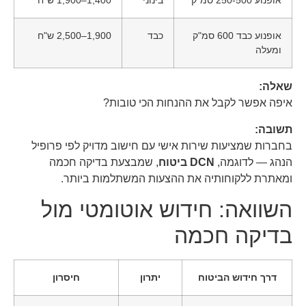
אופנוע 250-500 סמ"ק
בינוני
1,400–1,900 ש"ח
אופנוע כבד 600 סמ"ק
כבד
1,900–2,500 ש"ח
ומעלה
שאלה:
איפה אפשר לקבל את ההנחות הכי טובות?
תשובה:
בחברות שמציעות שירות אישי עם חישוב מדויק לפי פרופיל
הנהג — לדוגמה,
DCN ביטוח
, שמבצעת בדיקה חכמה
ומאתרת ללקוחותיה את ההצעות המשתלמות ביותר.
השוואה: חידוש אוטומטי מול
בדיקה חכמה
דרך חידוש הביטוח
יתרון
חיסרון