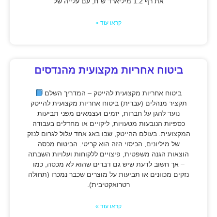
את רף 1.2 מיליארד ש"ח, עם עלייה של
קראו עוד »
ביטוח אחריות מקצועית מהנדסים
ביטוח אחריות מקצועית להייטק – המדריך השלם
תקציר מנהלים (עברית) ביטוח אחריות מקצועית להייטק
נועד להגן על חברות, יזמים ועצמאים מפני תביעות
כספיות הנובעות מטעויות, ליקויים או מחדלים בעבודה
המקצועית. בעולם ההייטק, שבו באג אחד עלול לגרום לנזק
של מיליונים, הכיסוי הזה הוא קריטי. הביטוח מכסה
הוצאות הגנה משפטית, פיצויים ללקוחות ועלויות השבתה
– אך חשוב לדעת שיש גם דברים שהוא לא מכסה, כמו
נזקים מכוונים או תביעות על מוצרים שכבר נמכרו (תחולה
רטרואקטיבית).
קראו עוד »