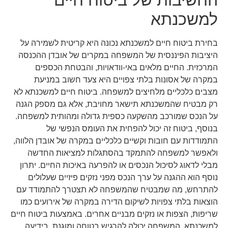
למשכנתא
בחירת ביטוח חיים למשכנתא נכונה היא קריטית לשמירה על
היציבות הפיננסית של המשפחה במקרים של אובדן ההכנסה
המרכזית. החיים מלאים באי-וודאויות, והבטחת הכספים
במקרה של אסונות בלתי צפויים היא צעד חשוב במניעת
מצבים כלכליים מלחיצים למשפחה. ביטוח חיים למשכנתא לא
רק מבטיח שהמשכנתא תישאר מחויבת, אלא גם מספק הגנה
על הנכס שמורכב מהשקעה כספית גדולה ומהותית למשפחה.
בנוסף, ביטוח זה יכול להפחית את העומס הנפשי של
התמודדות עם חובות וקשיים כלכליים במקרה של אובדן הלווה,
ולאפשר למשפחה להתמקד בהסתגלות למציאות החדשה
מבלי לדאוג לסיכול הנכסים או להפרעה באיכות החיים. יתרון
נוסף הוא ההגנה על ערך הנכס מפני נזקים פיזיים שעלולים
להתרחש, מה שמבטיח שהמשפחה לא תצטרך להתמודד עם
הוצאות בלתי צפויות לשיקום הדירה במקרה של אירועים כמו
שריפות, הצפות או נזקים מבניים אחרים. באמצעות ביטוח חיים
למשכנתא, המשפחה יכולה להרגיש בטוחה ומוגנת, בידיעה