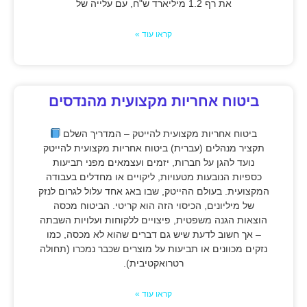
את רף 1.2 מיליארד ש"ח, עם עלייה של
קראו עוד »
ביטוח אחריות מקצועית מהנדסים
ביטוח אחריות מקצועית להייטק – המדריך השלם
תקציר מנהלים (עברית) ביטוח אחריות מקצועית להייטק
נועד להגן על חברות, יזמים ועצמאים מפני תביעות
כספיות הנובעות מטעויות, ליקויים או מחדלים בעבודה
המקצועית. בעולם ההייטק, שבו באג אחד עלול לגרום לנזק
של מיליונים, הכיסוי הזה הוא קריטי. הביטוח מכסה
הוצאות הגנה משפטית, פיצויים ללקוחות ועלויות השבתה
– אך חשוב לדעת שיש גם דברים שהוא לא מכסה, כמו
נזקים מכוונים או תביעות על מוצרים שכבר נמכרו (תחולה
רטרואקטיבית).
קראו עוד »