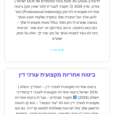
לדעת ב-2026) ✍
מאת צוות המומחים של DCN ישראל |
עודכן: מרץ 2026
תקציר לעברית (למי שאין זמן) ביטוח
אחריות מקצועית להייטק (Professional Indemnity) נועד
להגן עליך ועל החברה שלך במקרה שלקוח תובע אותך
בטענה שנגרם לו נזק כספי בגלל טעות מקצועית שלך –
כמו באג בתוכנה, עיכוב בפרויקט או ייעוץ שגוי. הביטוח
הזה לא נועד לפצות אותך על נזק ישיר לך, אלא על הנזק
שנגרם
קראו עוד »
ביטוח אחריות מקצועית עורכי דין
ביטוח אחריות מקצועית לעורכי דין – המדריך המלא |
DCN ישראל ביטוח אחריות מקצועית לעורכי דיןהמדריך
השלם (2026)
תקציר מנהלים – עברית ביטוח אחריות
מקצועית לעורכי דין הוא לא "עוד הוצאה" – הוא קו ההגנה
הראשון שלך מול תביעות שעלולות למוטט קריירה. גם אם
אתה עורך דין זהיר ומקצועי, טעות טכנית קטנה, החמצת