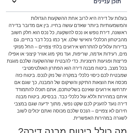
תוכן עניינים
בעלות על דירה היא לרוב אחת ההשקעות הגדולות
והמשמעותיות ביותר שאדם עושה בחייו. בין אם מדובר בדירה
ראשונה, דירת נופש או נכס להשקעה, כל נכס הוא חלק חשוב
מהביטחון הכלכלי והאישי שלנו. אך כמו בכל דבר בחיים, גם
בדירות עלולים להתרחש אירועים בלתי צפויים – החל מנזקי
מים, רעידות אדמה, שריפות, ועד נזקי מזג אוויר קיצוני או אפילו
פריצות ופגיעות חיצוניות. כדי להבטיח שההשקעה שלכם מוגנת
בכל מצב, ביטוח מבנה דירה הוא הפתרון האולטימטיבי
שמבטיח לכם כיסוי כלכלי במקרה של נזק לנכס. ביטוח כזה
מכסה את הוצאות התיקון והשיקום של המבנה, כך שגם אם
יתרחשו אירועים שאינם בשליטתכם, אתם תוכלו להתמודד
איתם במהירות וללא עול כלכלי כבד. בבסיסו, ביטוח מבנה
דירה נועד להעניק לכם שקט נפשי, מתוך ידיעה שגם במצבי
חירום לא צפויים – הנכס שלכם מכוסה ואתם יכולים לשוב
לשגרה במהירות האפשרית.
מה כולל ביטוח מבנה דירה?