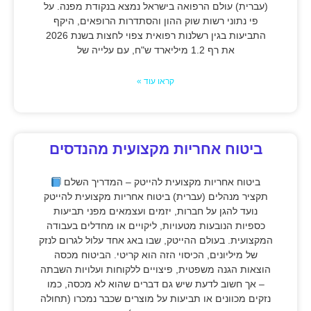
(עברית) עולם הרפואה בישראל נמצא בנקודת מפנה. על
פי נתוני רשות שוק ההון והסתדרות הרופאים, היקף
התביעות בגין רשלנות רפואית צפוי לחצות בשנת 2026
את רף 1.2 מיליארד ש"ח, עם עלייה של
קראו עוד »
ביטוח אחריות מקצועית מהנדסים
ביטוח אחריות מקצועית להייטק – המדריך השלם
תקציר מנהלים (עברית) ביטוח אחריות מקצועית להייטק
נועד להגן על חברות, יזמים ועצמאים מפני תביעות
כספיות הנובעות מטעויות, ליקויים או מחדלים בעבודה
המקצועית. בעולם ההייטק, שבו באג אחד עלול לגרום לנזק
של מיליונים, הכיסוי הזה הוא קריטי. הביטוח מכסה
הוצאות הגנה משפטית, פיצויים ללקוחות ועלויות השבתה
– אך חשוב לדעת שיש גם דברים שהוא לא מכסה, כמו
נזקים מכוונים או תביעות על מוצרים שכבר נמכרו (תחולה