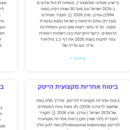
(רישיון פנסיוני ואלמנטרי), מומחה לניהול סיכונים
ועצמ
ב-DCN ישראל עם מעל 30 שנות ניסיון (מאז
לי
1994).עודכן: מרץ 2026
תקציר מנהלים
ה
(עברית) עולם הרפואה בישראל נמצא בנקודת
מיל
מפנה. על פי נתוני רשות שוק ההון והסתדרות
הוצ
הרופאים, היקף התביעות בגין רשלנות רפואית
השב
צפוי לחצות בשנת 2026 את רף 1.2 מיליארד
ל
ש"ח, עם עלייה של
מ
קראו עוד »
ביטוח אחריות מקצועית הייטק
בי
ביטוח אחריות מקצועית להייטק: מדריך מלא (ומה
שחשוב לדעת ב-2026) ✍
מאת צוות המומחים
בי
של DCN ישראל | עודכן: מרץ 2026
תקציר
לעברית (למי שאין זמן) ביטוח אחריות מקצועית
ל
להייטק (Professional Indemnity) נועד להגן עליך
מנה