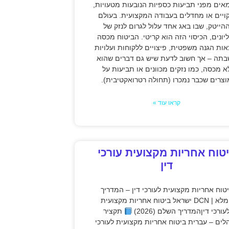
אים מפני תביעות כספיות הנובעות מטעויות,
קויים או מחדלים בעבודה המקצועית. בעולם
הייטק, שבו באג אחד עלול לגרום לנזק של
יונים, הכיסוי הזה הוא קריטי. הביטוח מכסה
אות הגנה משפטית, פיצויים ללקוחות ועלויות
תה – אך חשוב לדעת שיש גם דברים שהוא
א מכסה, כמו נזקים מכוונים או תביעות על
וצרים שכבר נמכרו (תחולה רטרואקטיבית).
קראו עוד »
טוח אחריות מקצועית עורכי
דין
טוח אחריות מקצועית לעורכי דין – המדריך
המלא | DCN ישראל ביטוח אחריות מקצועית
עורכי דיןהמדריך השלם (2026)
תקציר
לים – עברית ביטוח אחריות מקצועית לעורכי