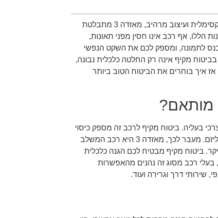
כאשר מדברים על רכבים משפחתיים עם ביצועים מרשימים, נוחות מקסימלית ועיצוב מרהיב, מאזדה 3 מתבלטת
ת הללו, אף רכב אינו חסין מפני תאונות,
נכנס לתמונה, ומספק לכם את השקט הנפשי
 ללא דאגות מיותרות. עבור בעלי מאזדה 3, בחירה בביטוח מקיף אינה רק החלטה כלכלית נבונה,
ז איך בוחרים את הביטוח הטוב ביותר
לצרכי בעליה. ביטוח מקיף לרכב זה מספק כיסוי
רחב במגוון מצבים, החל מתאונות דרכים ועד לנזקי טבע, גניבה או ונדליזם. מעבר לכך, מאזדה 3 היא רכב המשלב
 יקר. ביטוח מקיף מבטיח לכם הגנה כלכלית
ן, בעלי רכב מסוג זה נהנים מהאפשרות
 שירותי דרך וגרירה ועוד.