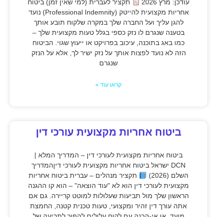
עודכן: מרץ 2026
תקציר לעברית (למי שאין זמן) ביטוח
אחריות מקצועית להייטק (Professional Indemnity) נועד
להגן עליך ועל החברה שלך במקרה שלקוח תובע אותך
בטענה שנגרם לו נזק כספי בגלל טעות מקצועית שלך –
כמו באג בתוכנה, עיכוב בפרויקט או ייעוץ שגוי. הביטוח
הזה לא נועד לפצות אותך על נזק ישיר לך, אלא על הנזק
שנגרם
קראו עוד »
ביטוח אחריות מקצועית עורכי דין
ביטוח אחריות מקצועית לעורכי דין – המדריך המלא |
DCN ישראל ביטוח אחריות מקצועית לעורכי דיןהמדריך
השלם (2026)
תקציר מנהלים – עברית ביטוח אחריות
מקצועית לעורכי דין הוא לא "עוד הוצאה" – הוא קו ההגנה
הראשון שלך מול תביעות שעלולות למוטט קריירה. גם אם
אתה עורך דין זהיר ומקצועי, טעות טכנית קטנה, החמצת
מועד, או אי-הבנה עם לקוח עלולים להפוך לתביעה של