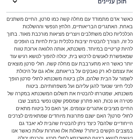
תוכן עניינים
כאשר אדם מתמודד עם מחלה קשה כמו סרטן, החיים משתנים
באחת. האתגרים הבריאותיים, הלחץ הנפשי וההשלכות
הכלכליות כולם משתלבים ויוצרים מציאות מורכבת מאוד. בתוך
כל זה, הצורך להבטיח יציבות כלכלית ובית לחיות בו הופכים
להיות קריטיים במיוחד. משכנתא, אותה הלוואה ארוכת טווח
שמאפשרת לאנשים לרכוש בית, יכולה להפוך לנושא רגיש עוד
יותר כאשר היא מתערבבת עם מחלה קשה. חולי סרטן מוצאים
את עצמם לא רק נאבקים על בריאותם, אלא גם על היכולת
לשמור על הבית שלהם, ולכן ביטוח משכנתא לחולי סרטן הופך
לכלי חיוני שנועד להגן עליהם ועל משפחותיהם. ביטוח
משכנתא, שמטרתו להבטיח את תשלום המשכנתא במקרה של
פטירה או נכות, הוא פתרון שמספק שקט נפשי במצב שבו
החיים מציבים אתגרים עצומים. אך האם כל ביטוח מתאים
לחולי סרטן? האם ישנם פתרונות מיוחדים שמתאימים לצרכים
הייחודיים שלהם? כיצד ניתן להבטיח שהבית לא יאבד גם
במצבים הקשים ביותר? שאלות אלו ואחרות עולות כאשר אנו
ניגשים לנושא ביטוח המשכנתא לחולי סרטן, והבנתן יכולה