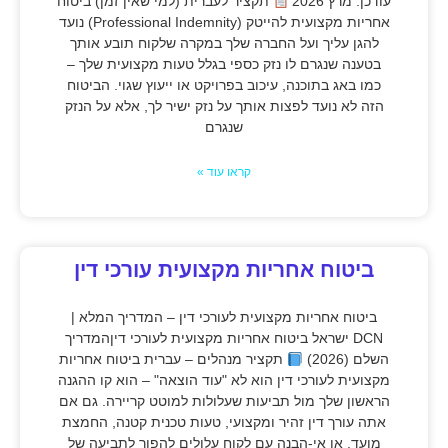
עודכן: מרץ 2026
תקציר לעברית (למי שאין זמן) ביטוח
אחריות מקצועית להייטק (Professional Indemnity) נועד
להגן עליך ועל החברה שלך במקרה שלקוח תובע אותך
בטענה שנגרם לו נזק כספי בגלל טעות מקצועית שלך –
כמו באג בתוכנה, עיכוב בפרויקט או ייעוץ שגוי. הביטוח
הזה לא נועד לפצות אותך על נזק ישיר לך, אלא על הנזק
שנגרם
קראו עוד »
ביטוח אחריות מקצועית עורכי דין
ביטוח אחריות מקצועית לעורכי דין – המדריך המלא |
DCN ישראל ביטוח אחריות מקצועית לעורכי דיןהמדריך
השלם (2026)
תקציר מנהלים – עברית ביטוח אחריות
מקצועית לעורכי דין הוא לא "עוד הוצאה" – הוא קו ההגנה
הראשון שלך מול תביעות שעלולות למוטט קריירה. גם אם
אתה עורך דין זהיר ומקצועי, טעות טכנית קטנה, החמצת
מועד, או אי-הבנה עם לקוח עלולים להפוך לתביעה של