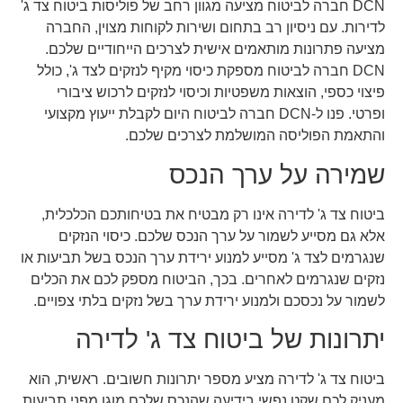
DCN חברה לביטוח מציעה מגוון רחב של פוליסות ביטוח צד ג'
לדירות. עם ניסיון רב בתחום ושירות לקוחות מצוין, החברה
מציעה פתרונות מותאמים אישית לצרכים הייחודיים שלכם.
DCN חברה לביטוח מספקת כיסוי מקיף לנזקים לצד ג', כולל
פיצוי כספי, הוצאות משפטיות וכיסוי לנזקים לרכוש ציבורי
ופרטי. פנו ל-DCN חברה לביטוח היום לקבלת ייעוץ מקצועי
והתאמת הפוליסה המושלמת לצרכים שלכם.
שמירה על ערך הנכס
ביטוח צד ג' לדירה אינו רק מבטיח את בטיחותכם הכלכלית,
אלא גם מסייע לשמור על ערך הנכס שלכם. כיסוי הנזקים
שנגרמים לצד ג' מסייע למנוע ירידת ערך הנכס בשל תביעות או
נזקים שנגרמים לאחרים. בכך, הביטוח מספק לכם את הכלים
לשמור על נכסכם ולמנוע ירידת ערך בשל נזקים בלתי צפויים.
יתרונות של ביטוח צד ג' לדירה
ביטוח צד ג' לדירה מציע מספר יתרונות חשובים. ראשית, הוא
מעניק לכם שקט נפשי בידיעה שהנכס שלכם מוגן מפני תביעות