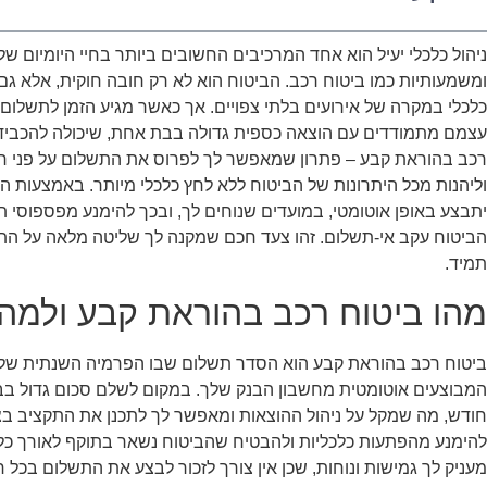
ניהול כלכלי יעיל הוא אחד המרכיבים החשובים ביותר בחיי היומיום של
ומשמעותיות כמו ביטוח רכב. הביטוח הוא לא רק חובה חוקית, אלא גם
כלכלי במקרה של אירועים בלתי צפויים. אך כאשר מגיע הזמן לתשלום
עצמם מתמודדים עם הוצאה כספית גדולה בבת אחת, שיכולה להכביד ע
רכב בהוראת קבע – פתרון שמאפשר לך לפרוס את התשלום על פני חו
וליהנות מכל היתרונות של הביטוח ללא לחץ כלכלי מיותר. באמצעות 
יתבצע באופן אוטומטי, במועדים שנוחים לך, ובכך להימנע מפספוסי ת
הביטוח עקב אי-תשלום. זהו צעד חכם שמקנה לך שליטה מלאה על התק
תמיד.
מהו ביטוח רכב בהוראת קבע ולמה
ביטוח רכב בהוראת קבע הוא הסדר תשלום שבו הפרמיה השנתית של 
המבוצעים אוטומטית מחשבון הבנק שלך. במקום לשלם סכום גדול בב
חודש, מה שמקל על ניהול ההוצאות ומאפשר לך לתכנן את התקציב בצור
להימנע מהפתעות כלכליות ולהבטיח שהביטוח נשאר בתוקף לאורך כ
מעניק לך גמישות ונוחות, שכן אין צורך לזכור לבצע את התשלום בכל 