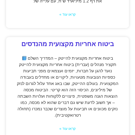
את רף 1.2 מיליארד ש"ח, עם עלייה של
קראו עוד »
ביטוח אחריות מקצועית מהנדסים
ביטוח אחריות מקצועית להייטק – המדריך השלם
תקציר מנהלים (עברית) ביטוח אחריות מקצועית להייטק
נועד להגן על חברות, יזמים ועצמאים מפני תביעות
כספיות הנובעות מטעויות, ליקויים או מחדלים בעבודה
המקצועית. בעולם ההייטק, שבו באג אחד עלול לגרום לנזק
של מיליונים, הכיסוי הזה הוא קריטי. הביטוח מכסה
הוצאות הגנה משפטית, פיצויים ללקוחות ועלויות השבתה
– אך חשוב לדעת שיש גם דברים שהוא לא מכסה, כמו
נזקים מכוונים או תביעות על מוצרים שכבר נמכרו (תחולה
רטרואקטיבית).
קראו עוד »