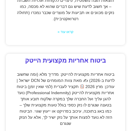
הוצאות הגנה משפטית, פיצויים ללקוחות ועלויות השבתה
– אך חשוב לדעת שיש גם דברים שהוא לא מכסה, כמו
נזקים מכוונים או תביעות על מוצרים שכבר נמכרו (תחולה
רטרואקטיבית).
קראו עוד »
ביטוח אחריות מקצועית הייטק
ביטוח אחריות מקצועית להייטק: מדריך מלא (ומה שחשוב
לדעת ב-2026) ✍
מאת צוות המומחים של DCN ישראל |
עודכן: מרץ 2026
תקציר לעברית (למי שאין זמן) ביטוח
אחריות מקצועית להייטק (Professional Indemnity) נועד
להגן עליך ועל החברה שלך במקרה שלקוח תובע אותך
בטענה שנגרם לו נזק כספי בגלל טעות מקצועית שלך –
כמו באג בתוכנה, עיכוב בפרויקט או ייעוץ שגוי. הביטוח
הזה לא נועד לפצות אותך על נזק ישיר לך, אלא על הנזק
שנגרם