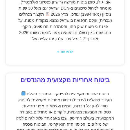
אבי גולן, סוכן ביטוח מורשה (רישיון פנסיוני ואלמנטרי),
מומחה לניהול סיכונים ב-DCN ישראל עם מעל 30 שנות
ניסיון (מאז 1994).עודכן: מרץ 2026
תקציר מנהלים
(עברית) עולם הרפואה בישראל נמצא בנקודת מפנה. על
פי נתוני רשות שוק ההון והסתדרות הרופאים, היקף
התביעות בגין רשלנות רפואית צפוי לחצות בשנת 2026
את רף 1.2 מיליארד ש"ח, עם עלייה של
קראו עוד »
ביטוח אחריות מקצועית מהנדסים
ביטוח אחריות מקצועית להייטק – המדריך השלם
תקציר מנהלים (עברית) ביטוח אחריות מקצועית להייטק
נועד להגן על חברות, יזמים ועצמאים מפני תביעות
כספיות הנובעות מטעויות, ליקויים או מחדלים בעבודה
המקצועית. בעולם ההייטק, שבו באג אחד עלול לגרום לנזק
של מיליונים, הכיסוי הזה הוא קריטי. הביטוח מכסה