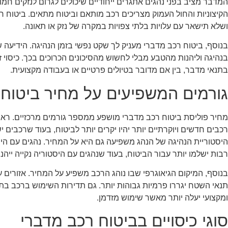
המדבר מציב בפני נהגים אתגרים ייחודיים שיכולים לגרום לנזקים ח
הקיצוניות והחול העמוק מצריכים רכב מותאם וביטוח מתאים. ביטוח
ושלא תישאר עם עלויות בלתי צפויות במקרה של נזק או תאונה.
בנוסף, ביטוח רכב מדברי מעניק לך שקט נפשי בזמן הנהיגה. הידיע
בנהיגה וליהנות מהטבע מבלי לחשוש מהסיכונים הכרוכים בכך. כיסוי ז
בתנאי מדבר, בין אם מדובר בטיולים פרטיים או בעבודה מקצועית.
גורמים המשפיעים על מחיר ביטוח 
מחיר פוליסת ביטוח רכב מדברי מושפע ממספר גורמים מרכזיים. ראשי
רכבים חדשים ויוקרתיים יותר יהיו יקרים יותר לביטוח, בעוד שרכבים ישני
היסטוריית הנהיגה של הנהג משפיעה גם היא על המחיר. נהגים עם היס
רבות ישלמו יותר עבור הביטוח, בעוד שנהגים עם היסטוריה נקייה ייהנו
בנוסף, המיקום הגיאוגרפי שבו נוהג הרכב משפיע על המחיר. אזורים עם
תנאי השטח יגררו פרמיות גבוהות יותר. גם תדירות השימוש ברכב ב
ומקצועי יעלה יותר מאשר שימוש מזדמן.
סוגי כיסויים בביטוח רכב מדברי