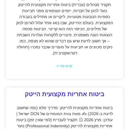
תקציר מנהלים (עברית) ביטוח אחריות מקצועית להייטק
נועד להגן על חברות, יזמים ועצמאים מפני תביעות
כספיות הנובעות מטעויות, ליקויים או מחדלים בעבודה
המקצועית. בעולם ההייטק, שבו באג אחד עלול לגרום לנזק
של מיליונים, הכיסוי הזה הוא קריטי. הביטוח מכסה
הוצאות הגנה משפטית, פיצויים ללקוחות ועלויות השבתה
– אך חשוב לדעת שיש גם דברים שהוא לא מכסה, כמו
נזקים מכוונים או תביעות על מוצרים שכבר נמכרו (תחולה
רטרואקטיבית).
קראו עוד »
ביטוח אחריות מקצועית הייטק
ביטוח אחריות מקצועית להייטק: מדריך מלא (ומה שחשוב
לדעת ב-2026) ✍
מאת צוות המומחים של DCN ישראל |
עודכן: מרץ 2026
תקציר לעברית (למי שאין זמן) ביטוח
אחריות מקצועית להייטק (Professional Indemnity) נועד