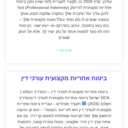
עודכן: מרץ 2026
תקציר לעברית (למי שאין זמן) ביטוח
אחריות מקצועית להייטק (Professional Indemnity) נועד
להגן עליך ועל החברה שלך במקרה שלקוח תובע אותך
בטענה שנגרם לו נזק כספי בגלל טעות מקצועית שלך –
כמו באג בתוכנה, עיכוב בפרויקט או ייעוץ שגוי. הביטוח
הזה לא נועד לפצות אותך על נזק ישיר לך, אלא על הנזק
שנגרם
קראו עוד »
ביטוח אחריות מקצועית עורכי דין
ביטוח אחריות מקצועית לעורכי דין – המדריך המלא |
DCN ישראל ביטוח אחריות מקצועית לעורכי דיןהמדריך
השלם (2026)
תקציר מנהלים – עברית ביטוח אחריות
מקצועית לעורכי דין הוא לא "עוד הוצאה" – הוא קו ההגנה
הראשון שלך מול תביעות שעלולות למוטט קריירה. גם אם
אתה עורך דין זהיר ומקצועי, טעות טכנית קטנה, החמצת
מועד, או אי-הבנה עם לקוח עלולים להפוך לתביעה של