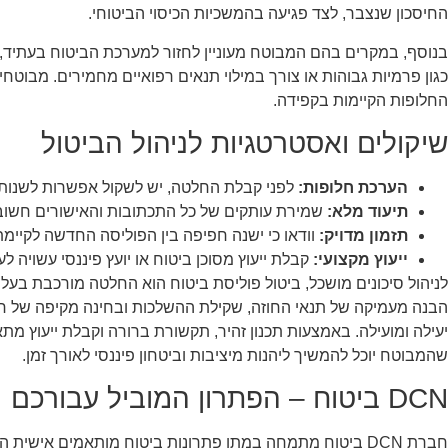
החיסכון שנצבר, לצד פגיעה בהמשכיות הכיסוי הביטוחי.
בנוסף, במקרים בהם המבוטח מעוניין לחזור למערכת הביטוח בעתיד, 
כגון פרמיות גבוהות או צורך במילוי תנאים רפואיים מחמירים. מבוטח
החלופות הקיימות בקפידה.
שיקולים ואסטרטגיות לניהול הביטול
הערכת חלופות:
לפני קבלת החלטה, יש לשקול אפשרות לשנות 
תיעוד מלא:
שמירת עותקים של כל התכתובות והאישורים חשוב
תזמון מדויק:
וודאו כי ישנה חפיפה בין הפוליסה החדשה לקיימת,
ייעוץ מקצועי:
קבלת ייעוץ מסוכן ביטוח או יועץ פיננסי עשויה 
לניהול סיכונים מושכל, ביטול פוליסת ביטוח הוא החלטה מורכבת בעלת 
הבנה מעמיקה של תנאי החוזה, שקילת ההשלכות ובחינה מקיפה של ח
יעילה ומועילה. באמצעות תכנון זהיר, תקשורת ברורה וקבלת ייעוץ מתאי
שהמבוטח יוכל להמשיך ליהנות מיציבות וביטחון פיננסי לאורך זמן.
DCN ביטוח – הפתרון המוביל עבורכם
חברת DCN ביטוח מתמחה במתן פתרונות ביטוח מותאמים אישית