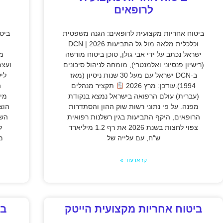
לרופאים
ביטוח אחריות מקצועית לרופאים: הגנה משפטית
ביט
וכלכלית מלאה מול גל התביעות 2026 | DCN
ישראל נכתב על ידי אבי גולן, סוכן ביטוח מורשה
מק
(רישיון פנסיוני ואלמנטרי), מומחה לניהול סיכונים
ועצמ
ב-DCN ישראל עם מעל 30 שנות ניסיון (מאז
לי
1994).עודכן: מרץ 2026
תקציר מנהלים
ה
(עברית) עולם הרפואה בישראל נמצא בנקודת
מיל
מפנה. על פי נתוני רשות שוק ההון והסתדרות
הוצ
הרופאים, היקף התביעות בגין רשלנות רפואית
השב
צפוי לחצות בשנת 2026 את רף 1.2 מיליארד
ל
ש"ח, עם עלייה של
מ
קראו עוד »
ביטוח אחריות מקצועית הייטק
בי