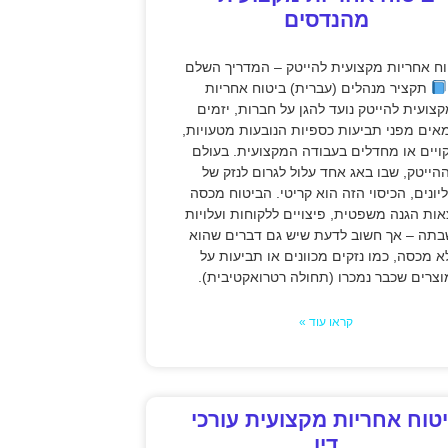
מהנדסים
וח אחריות מקצועית להייטק – המדריך השלם
תקציר מנהלים (עברית) ביטוח אחריות
צועית להייטק נועד להגן על חברות, יזמים
אים מפני תביעות כספיות הנובעות מטעויות,
קויים או מחדלים בעבודה המקצועית. בעולם
הייטק, שבו באג אחד עלול לגרום לנזק של
יונים, הכיסוי הזה הוא קריטי. הביטוח מכסה
אות הגנה משפטית, פיצויים ללקוחות ועלויות
תה – אך חשוב לדעת שיש גם דברים שהוא
א מכסה, כמו נזקים מכוונים או תביעות על
וצרים שכבר נמכרו (תחולה רטרואקטיבית).
קראו עוד »
טוח אחריות מקצועית עורכי
דין