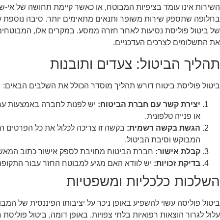
השירות אינו עומד בציפיות המבוטח, או כאשר קיימת תחושה של אי-
בחלופה שתספק שירות משופר ותנאים מתאימים יותר. סיבה נוספת עש
של ביטול פוליסת נסיעות לאחר חזרה ממסע. במקרים אלו, המבוטחים
את התשלומים לצרכים העדכניים.
תהליך הביטול: צעדים ותובנות
ביטול פוליסת ביטוח דורש תהליך מוסדר הכולל את השלבים הבאים:
יצירת קשר עם חברת הביטוח:
יש לפנות לחברה באמצעות ערוצ
או פנייה טלפונית.
הגשת בקשה רשמית:
בקשה זו צריכה לכלול את כל הפרטים הרל
המבוקש וסיבת הביטול.
קבלת אישור:
חברת הביטוח מחויבת לספק אישור כתוב המאשר
בדיקת זכויות:
יש לוודא האם מגיע למבוטח החזר עבור התקופה
השלכות כלכליות ומשפטיות
ביטול פוליסה עשוי להשפיע באופן ניכר על יציבותו הפיננסית של המבו
עלול לגרור הוצאות רפואיות בלתי צפויות. באופן דומה, ביטול פוליסת 