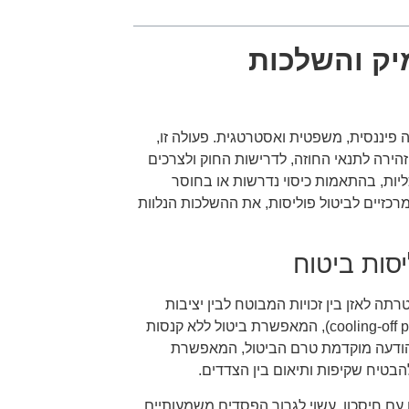
מיק והשלכות
 פיננסית, משפטית ואסטרטגית. פעולה זו,
ירה לתנאי החוזה, לדרישות החוק ולצרכים
ליות, בהתאמות כיסוי נדרשות או בחוסר
כזיים לביטול פוליסות, את ההשלכות הנלוות
סות ביטוח
ה לאזן בין זכויות המבוטח לבין יציבות
השוק הביטוחי. לדוגמה, במדינות רבות קיימת "תקופת החזרה" (cooling-off period), המאפשרת ביטול ללא קנסות
רשות הודעה מוקדמת טרם הביטול, המאפשרת
הבטיח שקיפות ותיאום בין הצדדים.
ם עם חיסכון, עשוי לגרור הפסדים משמעותיים.