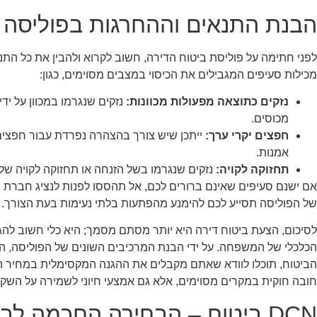
הבנת התנאים וההחרגות בפוליסה
לפני חתימה על פוליסת ביטוח הדירה, חשוב לקרוא ולהבין את כל התנ
מכילות סעיפים המגבילים את הכיסוי במצבים מסוימים, כגון:
נזקים כתוצאה מפעולות מכוונות:
נזקים שנגרמו במכוון על יד
מכוסים.
חפצים יקרי ערך:
ייתכן שיש צורך בהצהרה נפרדת עבור חפצים ב
אמנות.
תחזוקה לקויה:
נזקים שנגרמו בשל הזנחה או תחזוקה לקויה של 
אם ישנם סעיפים שאינם ברורים לכם, אל תהססו לפנות לנציג חברת 
של הפוליסה תסייע לכם להימנע מהפתעות בלתי נעימות בעת הצורך.
לסיכום, הצעת ביטוח דירה היא יותר מסתם מסמך; היא כלי חשוב להגנ
הכלכלי של המשפחה. על ידי הבנת המרכיבים השונים של הפוליסה, 
הביטוח, תוכלו לוודא שאתם מקבלים את ההגנה המקסימלית במחיר המש
חובה חוקית במקרים מסוימים, אלא גם אמצעי חיוני לשמירה על הש
DCN ביטוח – הבחירה החכמה לביטוח הדירה שלכם