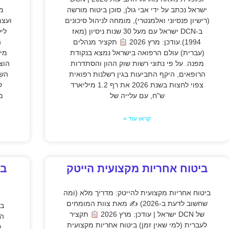
ישראל נכתב על ידי אבי גולן, סוכן ביטוח מורשה
מק
(רישיון פנסיוני ואלמנטרי), מומחה לניהול סיכונים
ועצמ
ב-DCN ישראל עם מעל 30 שנות ניסיון (מאז
לי
1994).עודכן: מרץ 2026
תקציר מנהלים
ה
(עברית) עולם הרפואה בישראל נמצא בנקודת
מיל
מפנה. על פי נתוני רשות שוק ההון והסתדרות
הוצ
הרופאים, היקף התביעות בגין רשלנות רפואית
השב
צפוי לחצות בשנת 2026 את רף 1.2 מיליארד
ל
ש"ח, עם עלייה של
מ
קראו עוד »
ביטוח אחריות מקצועית הייטק
בי
ביטוח אחריות מקצועית להייטק: מדריך מלא (ומה
שחשוב לדעת ב-2026) ✍
מאת צוות המומחים
בי
של DCN ישראל | עודכן: מרץ 2026
תקציר
לעברית (למי שאין זמן) ביטוח אחריות מקצועית
ל