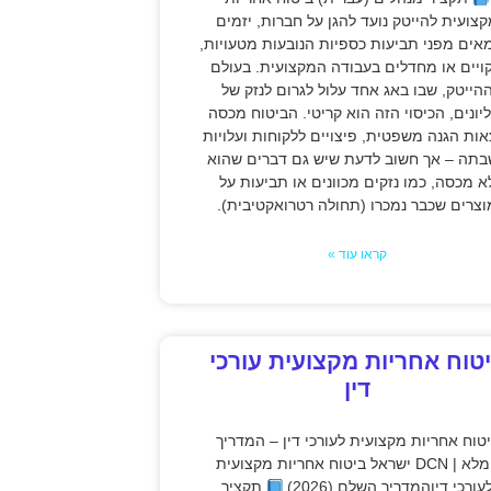
צועית להייטק נועד להגן על חברות, יזמים
אים מפני תביעות כספיות הנובעות מטעויות,
קויים או מחדלים בעבודה המקצועית. בעולם
הייטק, שבו באג אחד עלול לגרום לנזק של
יונים, הכיסוי הזה הוא קריטי. הביטוח מכסה
אות הגנה משפטית, פיצויים ללקוחות ועלויות
תה – אך חשוב לדעת שיש גם דברים שהוא
א מכסה, כמו נזקים מכוונים או תביעות על
וצרים שכבר נמכרו (תחולה רטרואקטיבית).
קראו עוד »
טוח אחריות מקצועית עורכי
דין
טוח אחריות מקצועית לעורכי דין – המדריך
המלא | DCN ישראל ביטוח אחריות מקצועית
עורכי דיןהמדריך השלם (2026)
תקציר