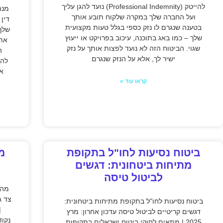
להייטק (Professional Indemnity) נועד להגן עליך
מנה
ועל החברה שלך במקרה שלקוח תובע אותך
דין
בטענה שנגרם לו נזק כספי בגלל טעות מקצועית
שלך
שלך – כמו באג בתוכנה, עיכוב בפרויקט או ייעוץ
אתה
שגוי. הביטוח הזה לא נועד לפצות אותך על נזק
ה
ישיר לך, אלא על הנזק שנגרם
להפ
א
קראו עוד »
ביטוח נסיעות לחו"ל בתקופת
מ
מתיחות ביטחונית: דגשים
לביטול טיסה
מה 
ביטוח נסיעות לחו"ל בתקופת מתיחות ביטחונית:
|
דגשים קריטיים לביטול טיסה עדכון אחרון: מרץ
נקוד
2025 | מתאים לחוקי ביטוח ישראלים בתקופות