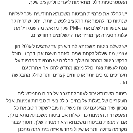
האסטרטגיות הללו מתאימות ליעדים ולתקציב שלך.
יש לחלק את פרמיית הביטוח משכנתא החודשית שלך לעלויות
שנתיות כדי להפוך את התקציב לפשוט יותר. ייתכן שתהיה לך
גם אפשרות לשלם את ה-PMI שלך מראש, מה שמגדיל את
עלות הסגירה אך מוריד את התשלומים החודשיים.
יש לשלם ביטוח משכנתא לחודש רק עד שתגיעו ל-20% הון
עצמי, מה שעלול לקחת שנים. לאחר השגת אבן דרך זו, תוכל
לבקש ביטול מהמלווה שלך; לחלקם יש הנחיות קפדניות על
מנת לעשות זאת, כולל מימון מחדש להלוואה אחרת עם
תעריפים נמוכים יותר או טווחים קצרים יותר כחלק מהבקשה
הזו.
ביטוח משכנתא יכול לעזור להתגבר על רבים מהמכשולים
העיקריים של בעלות על בתים, כולל בעיות סבירות וזמינות. אבל
מכיוון שזה מגיע עם עלויות משלו, חשוב לשקול היטב את כל
האפשרויות הזמינות כדי לגלות אם ביטוח משכנתא מתאים לך.
אם הימנעות מביטוח משכנתא היא המטרה שלך, חסוך עבור
מקדמה גדולה יותר או שקול מחדש איזה בית אתה מתכנן