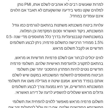
למרות שאנשים רבים לא אוהבים לשלם אותו, PMI נותן
למלווים שקט נפשי בידיעה שהשקעתם לא תאבד אם הלווים
אינם עומדים במחדל.
עלויות ביטוח משכנתא משתנות בהתאם לגורמים כמו גודל
המשכנתא, ניקוד האשראי וסכום המקדמה וכן המלווה.
במשכנתאות קונבנציונליות בדרך כלל מתווספים מדי שנה 0.5-
1.5% ממחיר הרכישה כתשלום פרמיה; ניתן לבצע תשלומים
חודשיים או לקבל תשלום מראש.
לווים יכולים לבחור אם לשלם פרמיות חודשיות או מראש,
בהתאם לתקציב ולהעדפות האישיות שלהם. תשלומי פרמיה
חודשיים נוטים להיות הפתרון החסכוני יותר שכן תשלומי
הביטוח מתווספים לתשלומי המשכנתא במקום שיש לשלם
אותם בנפרד מראש. אמנם שיטה זו מגדילה מעט את תשלומי
המשכנתא החודשיים, אך היא נמנעת צורך לבצע תשלומים
גדולים מראש שעלולים להשפיע לרעה על דירוג האשראי.
תשלום פרמיה מראש מאפשר ללווים להפחית את תשלומי
המשכנתא החודשיים שלהם, אם כי זה עלול להתגלות יקר אם