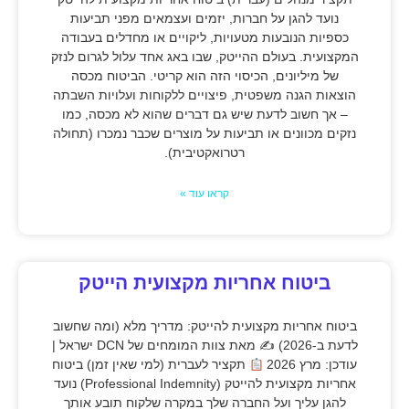
נועד להגן על חברות, יזמים ועצמאים מפני תביעות
כספיות הנובעות מטעויות, ליקויים או מחדלים בעבודה
המקצועית. בעולם ההייטק, שבו באג אחד עלול לגרום לנזק
של מיליונים, הכיסוי הזה הוא קריטי. הביטוח מכסה
הוצאות הגנה משפטית, פיצויים ללקוחות ועלויות השבתה
– אך חשוב לדעת שיש גם דברים שהוא לא מכסה, כמו
נזקים מכוונים או תביעות על מוצרים שכבר נמכרו (תחולה
רטרואקטיבית).
קראו עוד »
ביטוח אחריות מקצועית הייטק
ביטוח אחריות מקצועית להייטק: מדריך מלא (ומה שחשוב
לדעת ב-2026) ✍
מאת צוות המומחים של DCN ישראל |
עודכן: מרץ 2026
תקציר לעברית (למי שאין זמן) ביטוח
אחריות מקצועית להייטק (Professional Indemnity) נועד
להגן עליך ועל החברה שלך במקרה שלקוח תובע אותך