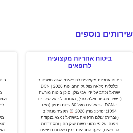
שירותים נוספים
ביטוח אחריות מקצועית
לרופאים
ביטוח אחריות מקצועית לרופאים: הגנה משפטית
ביט
וכלכלית מלאה מול גל התביעות 2026 | DCN
ישראל נכתב על ידי אבי גולן, סוכן ביטוח מורשה
מק
(רישיון פנסיוני ואלמנטרי), מומחה לניהול סיכונים
ועצמ
ב-DCN ישראל עם מעל 30 שנות ניסיון (מאז
לי
1994).עודכן: מרץ 2026
תקציר מנהלים
ה
(עברית) עולם הרפואה בישראל נמצא בנקודת
מיל
מפנה. על פי נתוני רשות שוק ההון והסתדרות
הוצ
הרופאים, היקף התביעות בגין רשלנות רפואית
השב