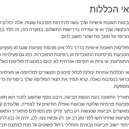
אי הכללות
ביטוח תאונות אישיות שלך עשוי להידחות מסיבות שונות. אלה יכולים לכ
הבקשה שלך או אי עמידה בדרישות התשלום. במקרה כזה, זה תלוי בך
הכיסוי על סמך מה שהכי חשוב להם.
פוליסות תאונות אישיות בדרך כלל אינן מכסות פציעות שנגרמו מפצי
הנובעות מניסיונות התאבדות או ניסיונות התאבדות, כמו גם פעילויות ה
התפרעות, אי ציות או תסיסה אזרחית לא יכוסו במסגרת פוליסות כאלה
אי הכללות אחרות יכולות לכלול סיכונים הקשורים למלחמה או פעילויו
כראוי בנסיבות כאלה, קרא תמיד את תנאי הפוליסה שלך ביסודיות כד
מספקת.
תאריך התאונה בעת הגשת תביעה, היבט נוסף שחשוב לזכור הוא תאר
פציעות פנימיות שלוקח שבועות ואפילו חודשים עד לצפייה, שלעתים ק
מאשרים תביעות שנעשות רק בתוך פרקי זמן מסוימים מתאריך התאונה
פציעות שהתרחשו לפני זמן רב אך רק עכשיו צצו. לכן, יהיה זה נבון ל
יחסי יישוב תביעות גבוהים ותהליכי ניהול פשוטים על מנת לצמצם תב