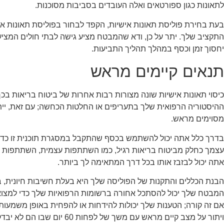
לתאונות כגון ספורטאים ואלה העובדים בסביבות מסוכנות.
בעת בחירת פוליסת תאונות אישיות, הקפד לבחור בפוליסת תאונות 
התקציב שלך. יתר על כן, ודא שהמבטח מציע גישה לבתי חולים המציע
יחסוך זמן וכסף במהלך תהליך התביעות.
תנאים קיימים מראש
כיסוי תאונות אישיות שונה מצורות רבות אחרות של ביטוח בריאות בכ
ההיסטוריה הרפואית שלך בתעריפים או החלטות הכחשה; עם זאת, יית
מסוימים מראש.
בדרך כלל אתה יכול להשתמש בכסף שהתקבל במסגרת תוכנית זו כדי 
עצמך כחלק מביטוח בריאות רגיל, כמו השתתפות עצמית, השתתפות עצמ
אתה יכול לבזבז אותו בכל דרך המתאימה לך ביותר.
הבנת הכללים והתקנות של הפוליסה שלך היא בעלת חשיבות חיונית, ב
המבטח שלך יכול להסתכל אחורה ברשומות הרפואיות שלך כדי למצוא
אם זה קורה; הטענות שלך יכולות להידחות או להפחית באופן משמעותי
ויתור על מצב קיים מראש עם משך של לפחות 60 יום שבו הם לא יבדקו את ההיבט הזה של ההיסטוריה שלך שוב.