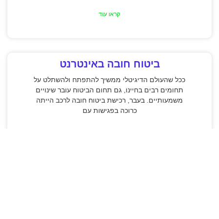
קראו עוד
ביטוח חובה באינטרנט
ככל שהעולם הדיגיטלי ממשיך להתפתח ולהשתלט על
תחומים רבים בחיינו, גם תחום הביטוח עובר שינויים
משמעותיים. בעבר, רכישת ביטוח חובה לרכב הייתה
כרוכה בפגישות עם
קראו עוד
לשלם ביטוח חובה באינטרנט
כאשר אתם מחזיקים רכב, אחת המחויבויות החשובות
ביותר שלכם היא לוודא שהרכב מבוטח בביטוח חובה
תקף. ביטוח חובה הוא אמצעי הגנה מרכזי שמבטיח