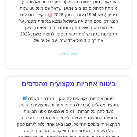
אבי גולן, סוכן ביטוח מורשה (רישיון פנסיוני ואלמנטרי),
מומחה לניהול סיכונים ב-DCN ישראל עם מעל 30 שנות
ניסיון (מאז 1994).עודכן: מרץ 2026
תקציר מנהלים
(עברית) עולם הרפואה בישראל נמצא בנקודת מפנה. על
פי נתוני רשות שוק ההון והסתדרות הרופאים, היקף
התביעות בגין רשלנות רפואית צפוי לחצות בשנת 2026
את רף 1.2 מיליארד ש"ח, עם עלייה של
קראו עוד »
ביטוח אחריות מקצועית מהנדסים
ביטוח אחריות מקצועית להייטק – המדריך השלם
תקציר מנהלים (עברית) ביטוח אחריות מקצועית להייטק
נועד להגן על חברות, יזמים ועצמאים מפני תביעות
כספיות הנובעות מטעויות, ליקויים או מחדלים בעבודה
המקצועית. בעולם ההייטק, שבו באג אחד עלול לגרום לנזק
של מיליונים, הכיסוי הזה הוא קריטי. הביטוח מכסה
הוצאות הגנה משפטית, פיצויים ללקוחות ועלויות השבתה