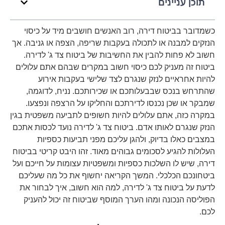
תוכן עניינים
כשמדובר בביטוח דירה, רוב האנשים חושבים מיד על כיסוי
הנזקים למבנה או לתכולה בעקבות שריפה, הצפה או גניבה. אך
חשוב לא פחות להבין את החשיבות של ביטוח צד ג' לדירה.
ביטוח זה מעניק לכם כיסוי חשוב במקרים שבהם אתם עלולים
להיות אחראיים לנזק שנגרם לצד שלישי בעקבות אירוע
שהתרחש בנכס שבבעלותכם או שכירותכם. נניח, לדוגמה,
שמבקר או שכן נכנסו לדירתכם והחליקו על הרצפה ונפצעו.
במקרה כזה, אתם עלולים להיות חשופים לתביעה משפטית בגין
הנזק שנגרם לאותו אדם. ביטוח צד ג' לדירה נועד לכסות אתכם
במצבים כאלו בדיוק, ולהגן עליכם מפני תביעות כספיות
העלולות להגיע לסכומים גבוהים מאוד. זהו היבט קריטי בביטוח
דירה, שיש לו השלכות כספיות ומשפטיות עצומות על חייכם ועל
ביטחונכם הכלכלי. המשך הקריאה יחשוף את כל מה שעליכם
לדעת על ביטוח צד ג' לדירה, למה הוא חשוב, איך לבחור את
הפוליסה הנכונה ומהו הערך המוסף שביטוח זה יכול להעניק
לכם.