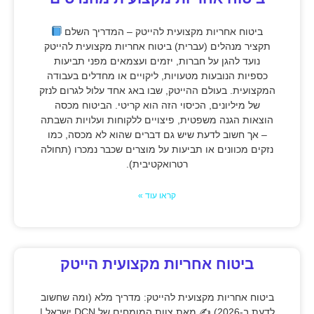
ביטוח אחריות מקצועית להייטק – המדריך השלם
תקציר מנהלים (עברית) ביטוח אחריות מקצועית להייטק
נועד להגן על חברות, יזמים ועצמאים מפני תביעות
כספיות הנובעות מטעויות, ליקויים או מחדלים בעבודה
המקצועית. בעולם ההייטק, שבו באג אחד עלול לגרום לנזק
של מיליונים, הכיסוי הזה הוא קריטי. הביטוח מכסה
הוצאות הגנה משפטית, פיצויים ללקוחות ועלויות השבתה
– אך חשוב לדעת שיש גם דברים שהוא לא מכסה, כמו
נזקים מכוונים או תביעות על מוצרים שכבר נמכרו (תחולה
רטרואקטיבית).
קראו עוד »
ביטוח אחריות מקצועית הייטק
ביטוח אחריות מקצועית להייטק: מדריך מלא (ומה שחשוב
לדעת ב-2026) ✍
מאת צוות המומחים של DCN ישראל |