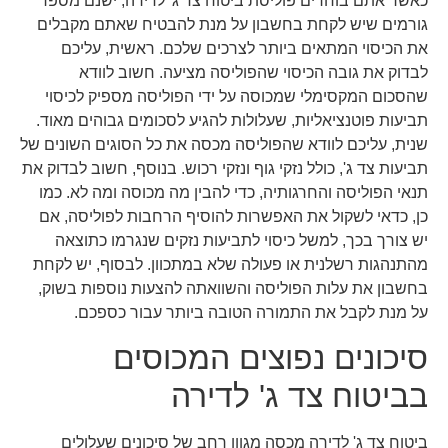
כאשר אתם בוחרים פוליסת ביטוח צד ג' לדירה, ישנם מספר
גורמים שיש לקחת בחשבון על מנת להבטיח שאתם מקבלים
את הכיסוי המתאים ביותר לצרכים שלכם. ראשית, עליכם
לבדוק את גובה הכיסוי שהפוליסה מציעה. חשוב לוודא
שהסכום המקסימלי שמכוסה על ידי הפוליסה מספיק לכיסוי
תביעות פוטנציאליות, שעלולות להגיע לסכומים גבוהים מאוד.
שנית, עליכם לוודא שהפוליסה מכסה את כל הסוגים השונים של
תביעות צד ג', כולל נזקי גוף ונזקי רכוש. בנוסף, חשוב לבדוק את
תנאי הפוליסה והחרגותיה, כדי להבין מה מכוסה ומה לא. כמו
כן, כדאי לשקול את האפשרות להוסיף הרחבות לפוליסה, אם
יש צורך בכך, למשל כיסוי לתביעות נזקים שנגרמו כתוצאה
מהתנהגות רשלנית או פעולה שלא במתכוון. לבסוף, יש לקחת
בחשבון את עלות הפוליסה והשוואתה להצעות נוספות בשוק,
על מנת לקבל את התמורה הטובה ביותר עבור כספכם.
סיכונים נפוצים המכוסים
בביטוח צד ג' לדירה
ביטוח צד ג' לדירה מכסה מגוון רחב של סיכונים שעלולים