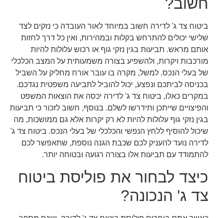
חשוב?
ביטוח צד ג' לדירה חשוב במיוחד לאור העובדה כי נזקים לצד
שלישי יכולים להתרחש בקלות ובמהירות, ואין כל דרך לחזות
אותם מראש. תביעות בגין נזקי גוף או רכוש עלולות להיות
מורכבות ויקרות, ולהשפיע בצורה משמעותית על המצב הכלכלי
של בעלי הנכס. למשל, מקרה בו עובר אורח מחליק על השביל
בכניסה לביתכם ונפצע, יכול להוביל לתביעה משפטית נגדכם.
במקרים כאלו, ביטוח צד ג' לדירה יכסה את הוצאות המשפט
והפיצויים שייתכן ותידרשו לשלם. בנוסף, חשוב לזכור כי תביעות
בגין נזקי גוף עלולות להיות לא רק יקרות אלא גם ממושכות, מה
שיכול להוסיף ללחץ הנפשי והכלכלי של בעלי הנכס. ביטוח צד ג'
לדירה נועד להעניק לכם שכבת הגנה נוספת, שתאפשר לכם
להתמודד עם תביעות אלו בצורה רגועה ובטוחה יותר.
כיצד לבחור את פוליסת ביטוח
צד ג' הנכונה?