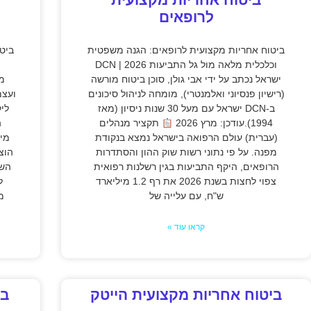
לרופאים
ביטוח אחריות מקצועית לרופאים: הגנה משפטית
ביט
וכלכלית מלאה מול גל התביעות 2026 | DCN
ישראל נכתב על ידי אבי גולן, סוכן ביטוח מורשה
מק
(רישיון פנסיוני ואלמנטרי), מומחה לניהול סיכונים
ועצמ
ב-DCN ישראל עם מעל 30 שנות ניסיון (מאז
לי
1994).עודכן: מרץ 2026
תקציר מנהלים
ה
(עברית) עולם הרפואה בישראל נמצא בנקודת
מיל
מפנה. על פי נתוני רשות שוק ההון והסתדרות
הוצ
הרופאים, היקף התביעות בגין רשלנות רפואית
השב
צפוי לחצות בשנת 2026 את רף 1.2 מיליארד
ל
ש"ח, עם עלייה של
מ
קראו עוד »
ביטוח אחריות מקצועית הייטק
בי