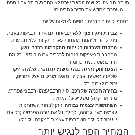
הייתה תביעה, כל שנה נוספת שבה לא מתבצעת תביעה נוספת
— משפרת מחדש את הדירוג הביטוחי.
בנוסף, קיימות דרכים נוספות לצמצום עלויות:
צבירת ותק רצוף ללא תביעות
: גם אחרי תביעות בעבר,
ניתן לחזור וליהנות מהנחות לאחר תקופה ללא תביעות.
התקנת מערכות בטיחות מתקדמות ברכב
: חלק
מהחברות מעניקות הנחות לרכבים עם מובילאיי, בלימת
חירום אוטונומית וכדומה.
הצגת ותק נהיגה כנהג משני
: גם נהגים שלא החזיקו
פוליסה ראשית, אבל היו נהגים מורשים אצל אחרים,
יכולים לצבור ותק.
בחירה חכמה של רכב
: סוג הרכב עצמו (רכב משפחתי,
מיני או יוקרה) משפיע על המחיר.
השתתפות עצמית גבוהה
: ניתן לבחור השתתפות
עצמית מעט גבוהה, וכך להוזיל את גובה הפרמיה (רק אם
יש יכולת לשלם השתתפות עצמית במקרה של נזק).
המחיר הפך לנגיש יותר