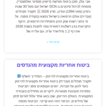
אבי גולן, סוכן ביטוח מורשה (רישיון פנסיוני ואלמנטרי),
מומחה לניהול סיכונים ב-DCN ישראל עם מעל 30 שנות
ניסיון (מאז 1994).עודכן: מרץ 2026
תקציר מנהלים
(עברית) עולם הרפואה בישראל נמצא בנקודת מפנה. על
פי נתוני רשות שוק ההון והסתדרות הרופאים, היקף
התביעות בגין רשלנות רפואית צפוי לחצות בשנת 2026
את רף 1.2 מיליארד ש"ח, עם עלייה של
קראו עוד »
ביטוח אחריות מקצועית מהנדסים
ביטוח אחריות מקצועית להייטק – המדריך השלם
תקציר מנהלים (עברית) ביטוח אחריות מקצועית להייטק
נועד להגן על חברות, יזמים ועצמאים מפני תביעות
כספיות הנובעות מטעויות, ליקויים או מחדלים בעבודה
המקצועית. בעולם ההייטק, שבו באג אחד עלול לגרום לנזק
של מיליונים, הכיסוי הזה הוא קריטי. הביטוח מכסה
הוצאות הגנה משפטית, פיצויים ללקוחות ועלויות השבתה