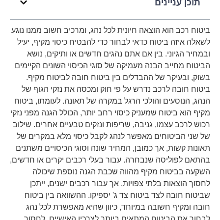
תוכן עניינים
ביטוח רכב הוא הוצאה חיונית לכל נהג, ומרכיב חשוב ממנו נוגע
לשאלה איזה ביטוח כדאי לבחור כדי להבטיח כיסוי מקיף, יעיל
ובמחיר הגיוני. בין אם אתם נהגים חדשים או ותיקים, נושא
הביטוח מחייב הבנה מעמיקה של סוגי הכיסוי השונים הקיימים
בשוק, ובעיקר של ההבדלים בין ביטוח חובה לביטוח מקיף.
ביטוח חובה לרכב נדרש על פי חוק ומכסה את נזקי הגוף של
הנהג, הנוסעים והולכי הרגל במקרה של תאונה. לעומתו, ביטוח
מקיף הוא ביטוח שמעניק כיסוי רחב יותר, הכולל הגנה מפני נזקי
רכוש לרכב עצמו, גניבה, שריפות ונזקים טבעיים אחרים. שילוב
של שני הביטוחים מאפשר לנהג לקבל כיסוי מלא במקרים של
תאונות קשות, אך כמובן, המחיר שונה וסוגי הכיסויים משתנים
בהתאם לפוליסה שנבחרה. עבור בעלי רכבים יקרים או חדשים,
השקעה בביטוח מקיף מהווה שכבת הגנה נוספת שיכולה
לחסוך הוצאות בלתי צפויות, אך עבור רכבים ישנים, ייתכן
שביטוח חובה לצד ביטוח צד ג' יספיקו. ההשוואה בין ביטוח
חובה ומקיף חשובה במיוחד, כיוון שהיא מאפשרת לכל נהג
לבחור את הביטוח המתאים ביותר לצרכיו האישיים, לחסוך