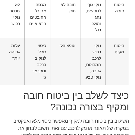
ביטוח
נזקי גוף
חובה לפי
מכסה
לא
חובה
לנוסעים,
חוק
את כל
מכסה
נהג
ההיבטים
נזקי
והולכי
הרפואיים
רכוש
רגל
ביטוח
נזקי
אופציונלי
כיסוי
עלות
מקיף
רכוש
כולל
גבוהה
לרכב
לנזקים
יותר
המבוטח,
ברכב
גניבה,
ונזקי צד
נזקי טבע
ג'
כיצד לשלב בין ביטוח חובה
ומקיף בצורה נכונה?
השילוב בין ביטוח חובה למקיף מאפשר כיסוי מלא ואפקטיבי
במקרה של תאונה או נזק לרכב. עם זאת, חשוב לבחון את