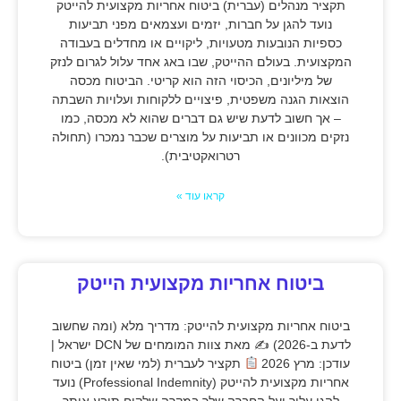
תקציר מנהלים (עברית) ביטוח אחריות מקצועית להייטק
נועד להגן על חברות, יזמים ועצמאים מפני תביעות
כספיות הנובעות מטעויות, ליקויים או מחדלים בעבודה
המקצועית. בעולם ההייטק, שבו באג אחד עלול לגרום לנזק
של מיליונים, הכיסוי הזה הוא קריטי. הביטוח מכסה
הוצאות הגנה משפטית, פיצויים ללקוחות ועלויות השבתה
– אך חשוב לדעת שיש גם דברים שהוא לא מכסה, כמו
נזקים מכוונים או תביעות על מוצרים שכבר נמכרו (תחולה
רטרואקטיבית).
קראו עוד »
ביטוח אחריות מקצועית הייטק
ביטוח אחריות מקצועית להייטק: מדריך מלא (ומה שחשוב
לדעת ב-2026) ✍
מאת צוות המומחים של DCN ישראל |
עודכן: מרץ 2026
תקציר לעברית (למי שאין זמן) ביטוח
אחריות מקצועית להייטק (Professional Indemnity) נועד
להגן עליך ועל החברה שלך במקרה שלקוח תובע אותך