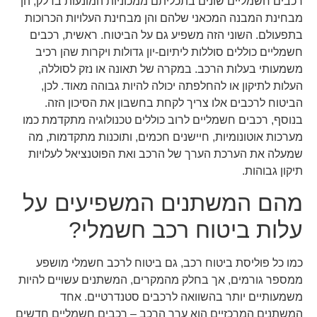
רכבים חשמליים שונים בתכליתם ממכוניות המונעות בדלק, הן
מבחינת המבנה המכאני שלהם והן מבחינת העלויות הכרוכות
בתפעולם. השוני הזה משפיע גם על הביטוח. ראשית, רכבים
חשמליים כוללים סוללות ליתיום-יון גדולות ויקרות שהן רכיב
משמעותי בעלות הרכב. במקרה של תאונה או נזק לסוללה,
העלות לתיקון או להחלפתה יכולה להיות גבוהה מאוד. לכן,
הביטוח לרכבים אלו צריך לקחת בחשבון את הסיכון הזה.
בנוסף, רכבים חשמליים לרוב כוללים טכנולוגיה מתקדמת כמו
מערכות אוטונומיות, חיישנים חכמים, ותוכנות מתקדמות, מה
שמעלה את הערכת הערך של הרכב ואת הפוטנציאל לעלויות
תיקון גבוהות.
מהם המשתנים המשפיעים על
עלות ביטוח רכב חשמלי?
כמו כל פוליסת ביטוח רכב, גם ביטוח לרכב חשמלי מושפע
ממספר גורמים, אך בחלק מהמקרים, המשתנים עשויים להיות
משמעותיים יותר בהשוואה לרכבים סטנדרטיים. אחד
המשתנים המרכזיים הוא ערך הרכב – רכבים חשמליים חדשים