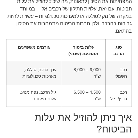
המפחיתות את הסיכון לתאונות, מה שיכול להוזיל את עלות
הביטוח. עם זאת, עלויות התיקון של רכבים אלו – במיוחד
במקרה של נזק לסוללה או למערכות טכנולוגיות – עשויות להיות
גבוהות בהרבה, ולכן חברות הביטוח מתמחרות את הסיכון
בהתאם.
סוג
עלות ביטוח
גורמים משפיעים
הרכב
ממוצעת (שנתי)
רכב
6,000 – 8,000
ערך הרכב, סוללה,
חשמלי
ש"ח
מערכות טכנולוגיות
רכב
4,500 – 6,500
גיל הרכב, נפח מנוע,
בנזין/דיזל
ש"ח
עלות תיקונים
איך ניתן להוזיל את עלות
הביטוח?