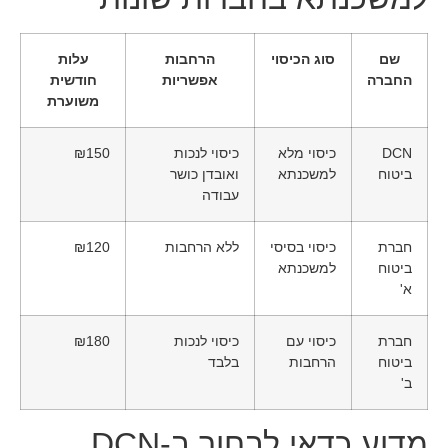
שם
סוג הכיסוי
הרחבות
עלות
החברה
אפשריות
חודשית
משוערת
DCN
כיסוי מלא
כיסוי לנכות
₪150
ביטוח
למשכנתא
ואובדן כושר
עבודה
חברת
כיסוי בסיסי
ללא הרחבות
₪120
ביטוח
למשכנתא
א'
חברת
כיסוי עם
כיסוי לנכות
₪180
ביטוח
הרחבות
בלבד
ב'
מדוע כדאי לבחור ב-DCN