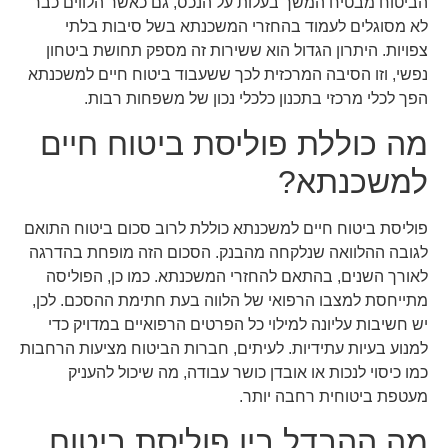
הביטוח מבטיח המשך בעלות על הנכס, גם כאשר הלווים כבר
לא מסוגלים לעמוד בהחזרי המשכנתא בשל סיבות בלתי
צפויות. היתרון הגדול הוא ששירות זה מספק תחושת ביטחון
נפשי, וזו הסיבה המרכזית לכך ששעבוד ביטוח חיים למשכנתא
הפך לכלי מרכזי בתכנון כלכלי נכון של משפחות רבות.
מה כוללת פוליסת ביטוח חיים
למשכנתא?
פוליסת ביטוח חיים למשכנתא כוללת לרוב סכום ביטוח התואם
לגובה ההלוואה שנלקחה מהבנק. הסכום הזה מופחת בהדרגה
לאורך השנים, בהתאם להחזרי המשכנתא. כמו כן, הפוליסה
מתייחסת למצבו הרפואי של הלווה בעת חתימת ההסכם. לכן,
יש חשיבות עליונה למילוי כל הפרטים הרפואיים במדויק כדי
למנוע בעיות עתידיות. לעיתים, חברות הביטוח מציעות הרחבות
כמו כיסוי לנכות או אובדן כושר עבודה, מה שיכול להעניק
מעטפת ביטוחית רחבה יותר.
מה ההבדל בין פוליסת ביטוח