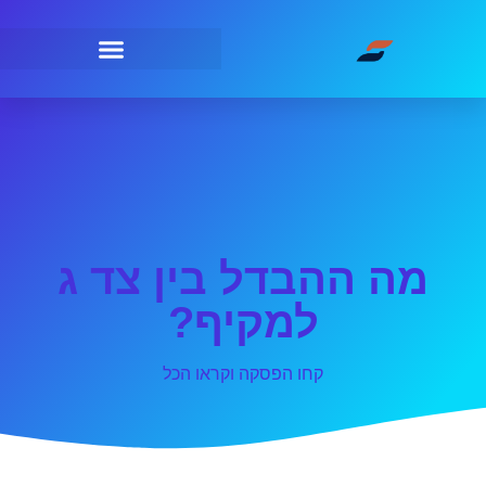
מה ההבדל בין צד ג
למקיף?
קחו הפסקה וקראו הכל