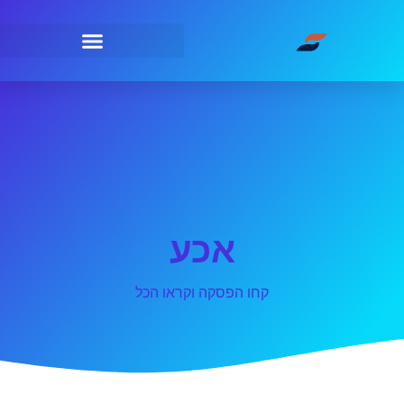
אכע
קחו הפסקה וקראו הכל