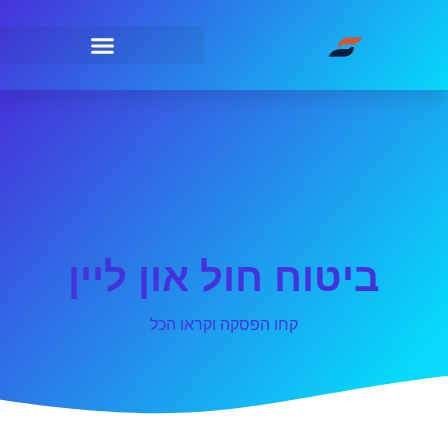
ביטוח חול און ליין
קחו הפסקה וקראו הכל