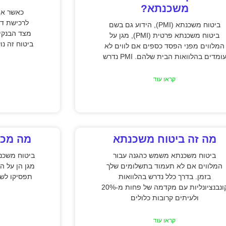
משכנתא?
כאשר את
לרכישת די
ביטוח משכנתא (PMI), הידוע גם בשם
מצד הבנקי
ביטוח משכנתא פרטית (PMI), מגן על
ביטוח זה נ
המלווים מפני הפסד כספים אם לווים לא
ומדים בהלוואות הבית שלהם. PMI נדרש
קראו עוד
מה זה ביטוח משכנתא
מה מכס
ביטוח משכנתא משמש כהגנה עבור
ביטוח משכנ
המלווים אם לא תעמוד בתשלומים שלך
מגן הן על ה
בזמן. בדרך כלל נדרש בהלוואות
תפסיקו לש
קונבנציונליות עם מקדמה של פחות מ-20%
ולעיתים קרובות כלולים
קראו עוד